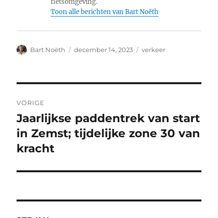
fietsomgeving.
Toon alle berichten van Bart Noëth
Auteur
Geplaatst
Categorieën
Bart Noëth
december 14, 2023
verkeer
op
Bericht
VORIGE
navigatie
Jaarlijkse paddentrek van start
Vorig
bericht:
in Zemst; tijdelijke zone 30 van
kracht